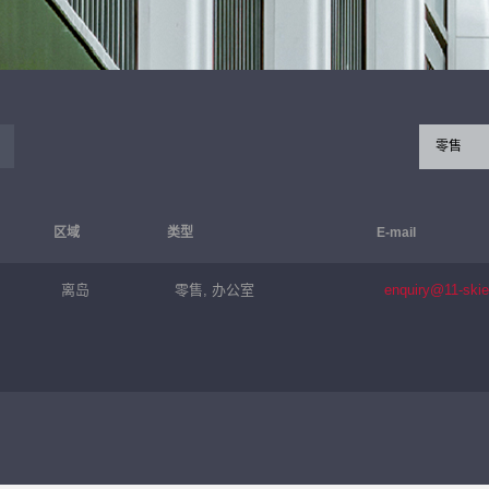
零售
区域
类型
E-mail
离岛
零售, 办公室
enquiry@11-ski