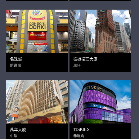
名珠城
循道衛理大廈
銅鑼灣
灣仔
萬年大廈
11SKIES
中環
赤鱲角