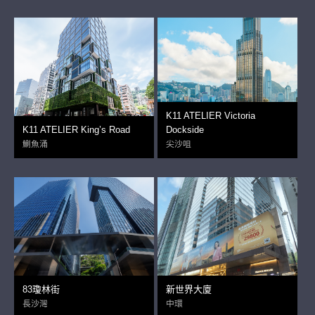
K11 ATELIER Victoria
K11 ATELIER King’s Road
Dockside
鰂魚涌
尖沙咀
83瓊林街
新世界大廈
長沙灣
中環