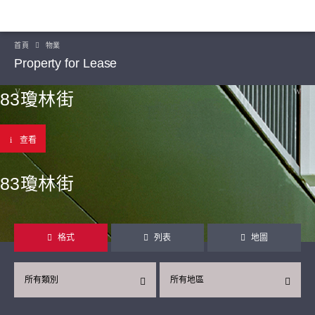
首頁
物業
Property for Lease
83瓊林街
查看
83瓊林街
格式
列表
地圖
所有類別
所有地區