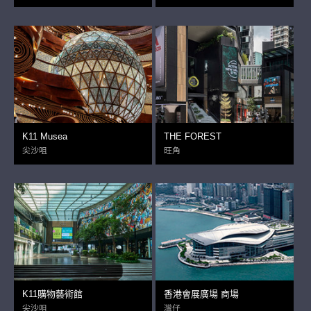
K11 Musea
THE FOREST
尖沙咀
旺角
K11購物藝術館
香港會展廣場 商場
尖沙咀
灣仔