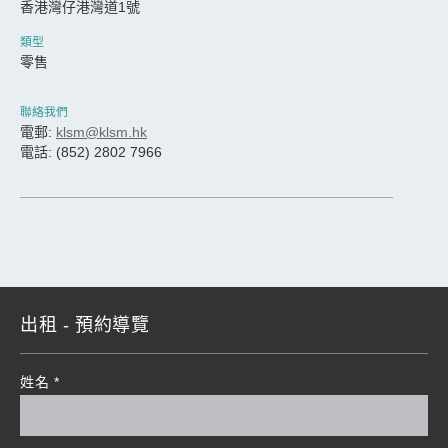
香港灣仔港灣道1號
類型
零售
聯絡我們
電郵:
klsm@klsm.hk
電話: (852) 2802 7966
出租 - 預約導覽
姓名
*