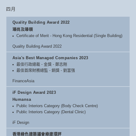
四月
Quality Building Award 2022
瑧尚及瑧頤
Certificate of Merit - Hong Kong Residential (Single Building)
Quality Building Award 2022
Asia's Best Managed Companies 2023
最佳行政總裁 - 金獎 - 鄭志剛
最佳首席財務總監 - 銅獎 - 劉富强
FinanceAsia
iF Design Award 2023
Humansa
Public Interiors Category (Body Check Centre)
Public Interiors Category (Dental Clinic)
iF Design
香港綠色建築議會綠建環評