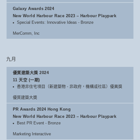
Galaxy Awards 2024
New World Harbour Race 2023 – Harbour Playpark
Special Events: Innovative Ideas - Bronze
MerComm, Inc
九月
優質建築大獎 2024
11 天空 (一期)
香港非住宅項目（新建築物 - 非政府，機構或社區）優異獎
優質建築大奬
PR Awards 2024 Hong Kong
New World Harbour Race 2023 – Harbour Playpark
Best PR Event - Bronze
Marketing Interactive