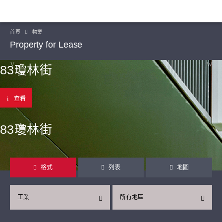
首頁
物業
Property for Lease
83瓊林街
查看
83瓊林街
格式
列表
地圖
工業
所有地區