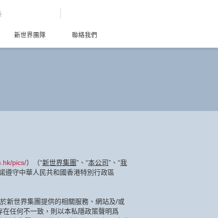
G
新世界團隊
聯絡我們
.hk/pics/
）（“
新世界集團
”、“
本公司
”、“
我
諾遵守中華人民共和國香港特別行政區
於新世界集團提供的相關服務、網站及/或
存在任何不一致，則以本私隱政策聲明爲