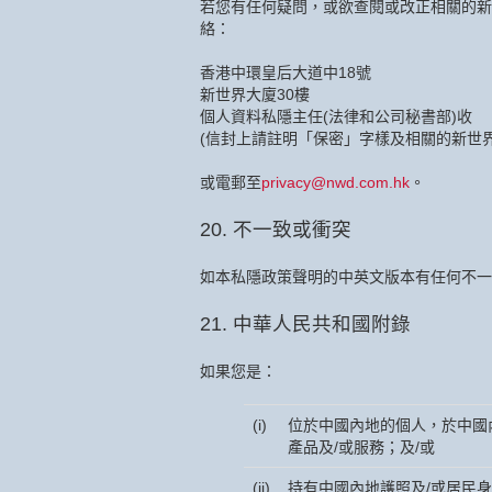
若您有任何疑問，或欲查閱或改正相關的新
絡：
香港中環皇后大道中18號
新世界大廈30樓
個人資料私隱主任(法律和公司秘書部)收
(信封上請註明「保密」字樣及相關的新世
或電郵至
privacy@nwd.com.hk
。
20. 不一致或衝突
如本私隱政策聲明的中英文版本有任何不一
21. 中華人民共和國附錄
如果您是：
(i)
位於中國內地的個人，於中國
產品及/或服務；及/或
(ii)
持有中國內地護照及/或居民