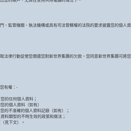
出您的帳戶，尤其在使用共用電腦的情況下。
門、監管機關、執法機構或具有司法管轄權的法院的要求披露您的個人資
取法律行動促使您償還您對新世界集團的欠款，您同意新世界集團可將您
您有權：-
有您的任何個人資料；
的您的個人資料（如有）
關您的不准確的個人資料記錄（如有）；
人資料類型的不時生效的政策和做法；
意（見下文）。