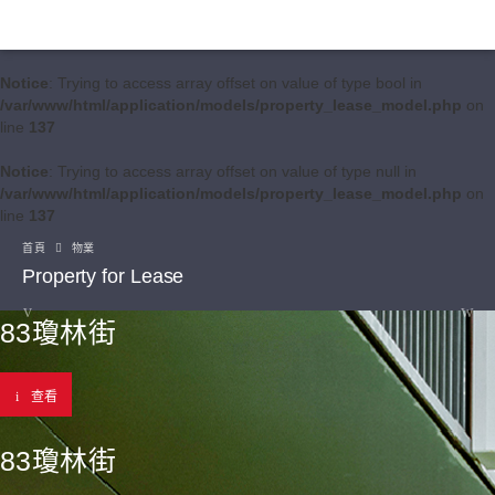
Notice
: Trying to access array offset on value of type bool in
/var/www/html/application/models/property_lease_model.php
on
line
137
Notice
: Trying to access array offset on value of type null in
/var/www/html/application/models/property_lease_model.php
on
line
137
首頁
物業
Property for Lease
83瓊林街
查看
83瓊林街