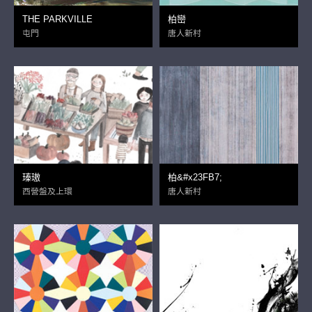
THE PARKVILLE
柏巒
屯門
唐人新村
瑧璈
柏&#x23FB7;
西營盤及上環
唐人新村