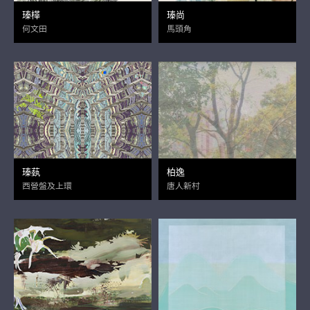
瑧樺
瑧尚
何文田
馬頭角
瑧蓺
柏逸
西營盤及上環
唐人新村