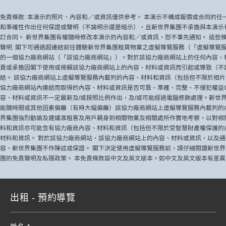
免責條款: 本演示的照片、內容和／或資訊僅供參考。 本演示不構成報價或合同的
和準確性作出任何保證或聲明（不論明示還是暗示），且新世界集團不承擔與本演示
訂合同。 新世界集團有權隨時修改本演示的內容和／或資訊，恕不事先通知。 這些條
聲明: 閣下可通過超連結前往體驗新世界集團租賃物業之虛擬導覽服務（「虛擬導覽
的一個協力廠商網站（「該協力廠商網站」）。對於該協力廠商網站上的任何內容、
責或承擔因閣下使用或倚賴該協力廠商網站上的內容、材料或資訊而引起或導致（不
結。 該協力廠商網站上虛擬導覽服務內載列的內容、材料和資訊（包括但不限於相
協力廠商網站內連結而取得的內容、材料或資訊是否可靠、準確、完整、不侵犯權益
容、材料或資訊不一定最新及/或按照比例作出，及/或可能經過電腦修飾處理。新世
能隨時間或其他因素偏離（有時大幅偏離）該協力廠商網站上虛擬導覽服務內載列的
界集團強烈勸諭及建議准租客及用戶親身到相關物業及相關處所作實地考察，以對相
料和資訊亦可能含有協力廠商內容、材料和資訊（包括但不限於受智慧財產權保護的
材料和資訊。 對於該協力廠商網站，該協力廠商網站上的內容、材料或資訊，以及
容，新世界集團不作陳述或保證。 閣下決定使用虛擬導覽服務前，請仔細閱讀新世
團的免責聲明及私隱政策。 本免責條款設中文及英文版本。如中文及英文版本有差
出租 - 預約導覽