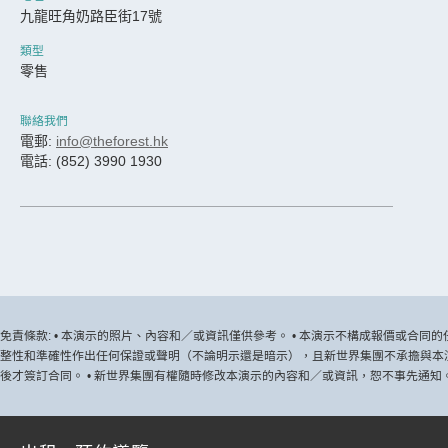
九龍旺角奶路臣街17號
類型
零售
聯絡我們
電郵:
info@theforest.hk
電話: (852) 3990 1930
免責條款: • 本演示的照片、內容和／或資訊僅供參考。 • 本演示不構成報價或合
整性和準確性作出任何保證或聲明（不論明示還是暗示），且新世界集團不承擔與本演
後才簽訂合同。 • 新世界集團有權隨時修改本演示的內容和／或資訊，恕不事先通知。 