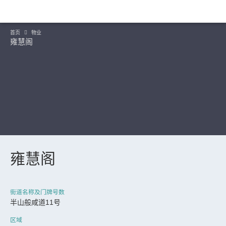
首页
物业
雍慧阁
雍慧阁
继续
街道名称及门牌号数
半山般咸道11号
区域