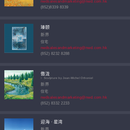
nwdsalesandmarketing@nwd.com.hk
(852)8339 8339
瑧颐
新界
住宅
nwdsalesandmarketing@nwd.com.hk
(852) 8232 8288
傲泷
Sculpture by Jean-Michel Othoniel
新界
住宅
nwdsalesandmarketing@nwd.com.hk
(852) 8332 2233
迎海 ∙ 星湾
新界