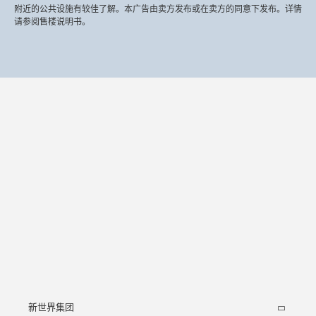
附近的公共设施有较佳了解。本广告由卖方发布或在卖方的同意下发布。详情
请参阅售楼说明书。
新世界集团