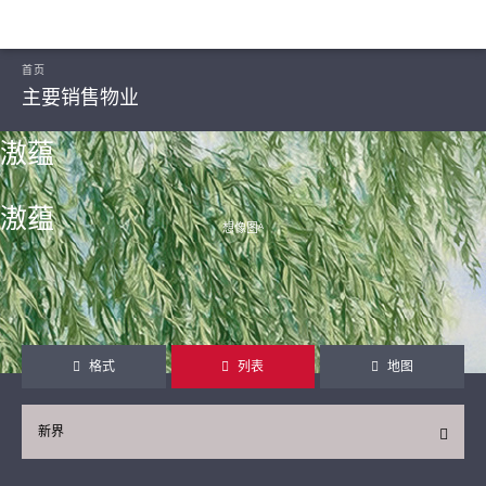
首页
主要销售物业
滶蕴
滶蕴
想像图ᴬ
继续
格式
列表
地图
新界