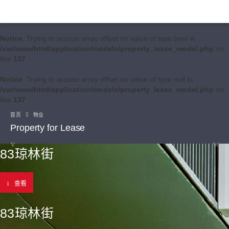
Notice
: Trying to access array offset on value of type bool in
/var/www/html/application/models/property_lease_model.php
on
line
137
Notice
: Trying to access array offset on value of type null in
/var/www/html/application/models/property_lease_model.php
on
line
137
首页
物业
Property for Lease
83琼林街
查看
83琼林街