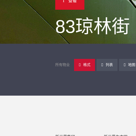
查看
83琼林街
所有物业
格式
列表
地图