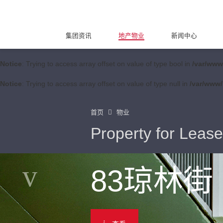
集团资讯
地产物业
新闻中心
Notice
: Trying to access array offset on value of type bool in
/var/www
Notice
: Trying to access array offset on value of type null in
/var/www/
首页
物业
Property for Lease
83琼林街