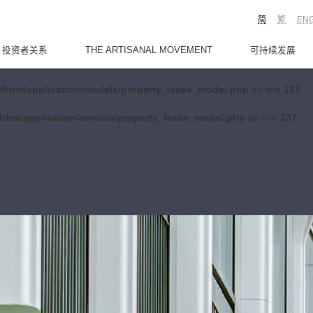
简
繁
EN
投资者关系
THE ARTISANAL MOVEMENT
可持续发展
/html/application/models/property_lease_model.php
on line
137
html/application/models/property_lease_model.php
on line
137