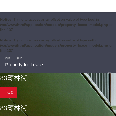
Notice
: Trying to access array offset on value of type bool in
/var/www/html/application/models/property_lease_model.php
on
line
137
Notice
: Trying to access array offset on value of type null in
/var/www/html/application/models/property_lease_model.php
on
line
137
首页
物业
Property for Lease
83琼林街
查看
83琼林街