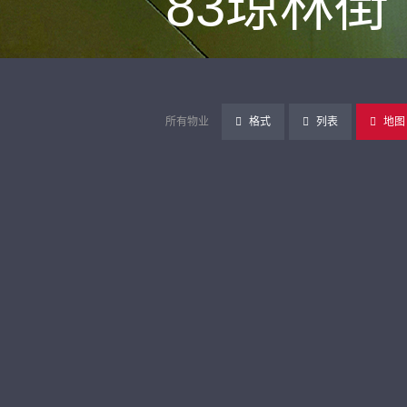
83琼林街
所有物业
格式
列表
地图