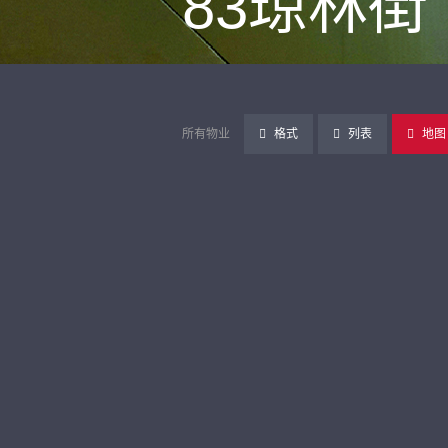
83琼林街
所有物业
格式
列表
地图