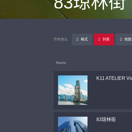
83琼林街
所有物业
格式
列表
地图
Name
K11 ATELIER Vic
83琼林街