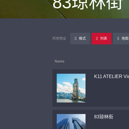
83琼林街
所有物业
格式
列表
地图
Name
K11 ATELIER Vic
83琼林街