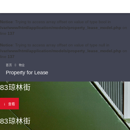
Notice
: Trying to access array offset on value of type bool in
/var/www/html/application/models/property_lease_model.php
on
line
137
Notice
: Trying to access array offset on value of type null in
/var/www/html/application/models/property_lease_model.php
on
line
137
首页
物业
Property for Lease
83琼林街
查看
83琼林街