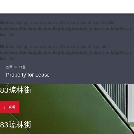
Notice
: Trying to access array offset on value of type bool in
/var/www/html/application/models/property_lease_model.php
on
line
137
Notice
: Trying to access array offset on value of type null in
/var/www/html/application/models/property_lease_model.php
on
line
137
首页
物业
Property for Lease
83琼林街
查看
83琼林街