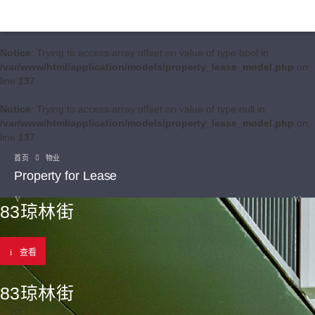
Notice
: Trying to access array offset on value of type bool in
/var/www/html/application/models/property_lease_model.php
on
line
137
Notice
: Trying to access array offset on value of type null in
/var/www/html/application/models/property_lease_model.php
on
line
137
首页
物业
Property for Lease
83琼林街
查看
83琼林街