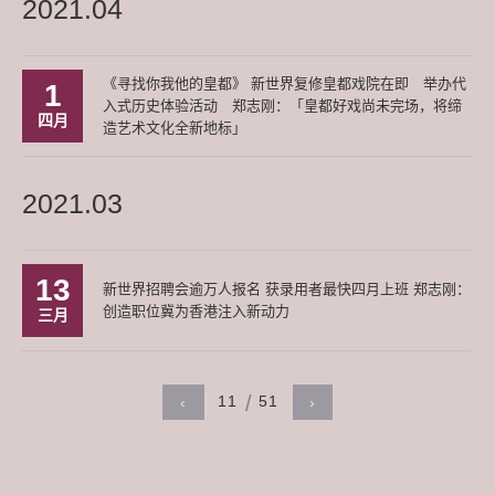
2021.04
《寻找你我他的皇都》 新世界复修皇都戏院在即 举办代
1
入式历史体验活动 郑志刚：「皇都好戏尚未完场，将缔
四月
造艺术文化全新地标」
2021.03
13
新世界招聘会逾万人报名 获录用者最快四月上班 郑志刚：
创造职位冀为香港注入新动力
三月
11
51
‹
›