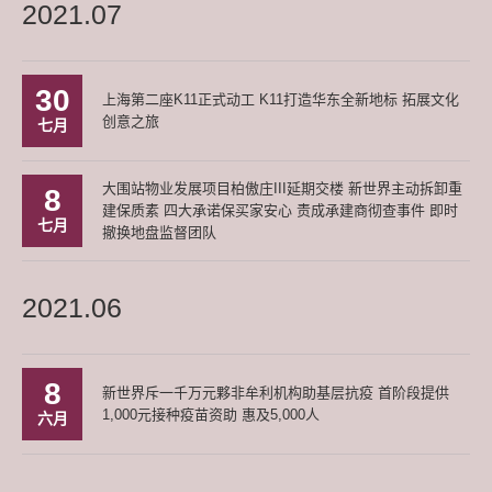
2021.07
30
上海第二座K11正式动工 K11打造华东全新地标 拓展文化
创意之旅
七月
大围站物业发展项目柏傲庄III延期交楼 新世界主动拆卸重
8
建保质素 四大承诺保买家安心 责成承建商彻查事件 即时
七月
撤换地盘监督团队
2021.06
8
新世界斥一千万元夥非牟利机构助基层抗疫 首阶段提供
1,000元接种疫苗资助 惠及5,000人
六月