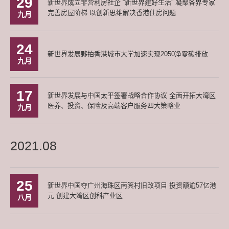
29
新世界成立非营利房社企 “新世界建好生活” 凝聚各界专家
完善房屋阶梯 以创新思维解决香港住房问题
九月
24
新世界发展夥拍香港城市大学加速实现2050净零碳排放
九月
17
新世界发展与中国太平签署战略合作协议 全面开拓大湾区
医养、投资、保险及高端客户服务四大策略业
九月
2021.08
25
新世界中国夺广州海珠区南箕村旧改项目 投资额逾57亿港
元 创建大湾区创科产业区
八月