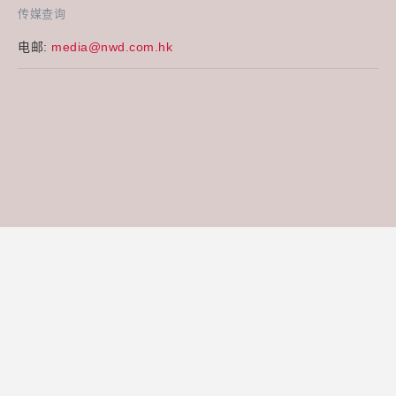
传媒查询
电邮:
media@nwd.com.hk