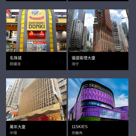
名珠城
循道衛理大廈
銅鑼灣
灣仔
萬年大廈
11SKIES
中環
赤鱲角