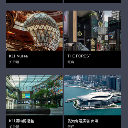
K11 Musea
THE FOREST
尖沙咀
旺角
K11購物藝術館
香港會展廣場 商場
尖沙咀
灣仔