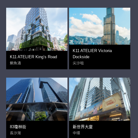
K11 ATELIER Victoria
K11 ATELIER King’s Road
Dockside
鰂魚涌
尖沙咀
83瓊林街
新世界大廈
長沙灣
中環