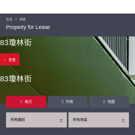
首頁
物業
Property for Lease
83瓊林街
查看
83瓊林街
格式
列表
地圖
所有類別
所有地區