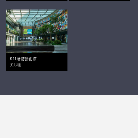
K11購物藝術館
尖沙咀