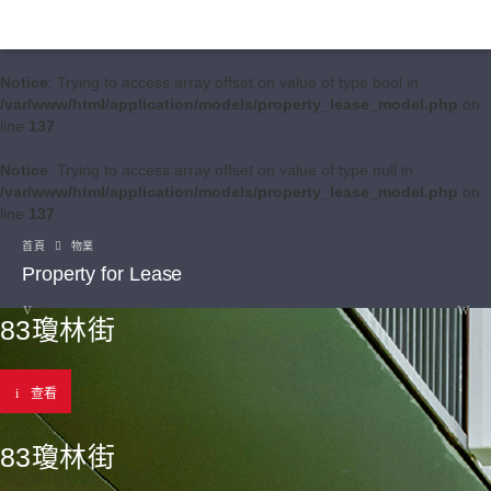
Notice
: Trying to access array offset on value of type bool in
/var/www/html/application/models/property_lease_model.php
on
line
137
Notice
: Trying to access array offset on value of type null in
/var/www/html/application/models/property_lease_model.php
on
line
137
首頁
物業
Property for Lease
83瓊林街
查看
83瓊林街