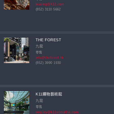
leasing@K11.com
(852) 3110 5662
THE FOREST
九龍
零售
info@theforest.hk
(852) 3990 1930
K11購物藝術館
九龍
零售
enquiry@k11artmallhk.com