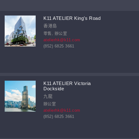
K11 ATELIER King’s Road
香港島
零售, 辦公室
atelierhk@k11.com
(852) 6825 3661
K11 ATELIER Victoria
Dockside
九龍
辦公室
atelierhk@k11.com
(852) 6825 3661