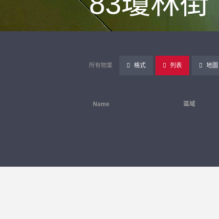
83瓊林街
所有物業
格式
列表
地圖
Name
區域