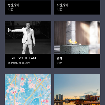
海堤湾畔
东堤湾畔
东涌
东涌
EIGHT SOUTH LANE
溱柏
坚尼地城及摩星岭
元朗