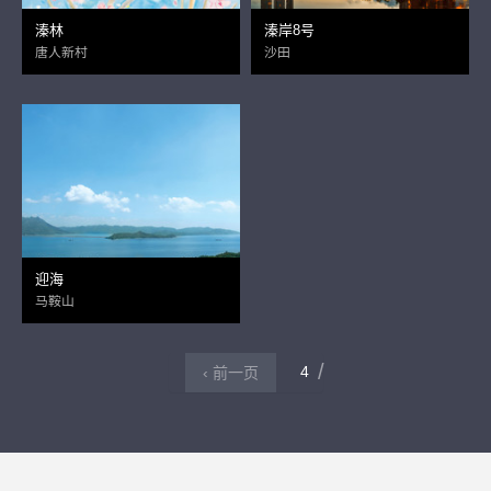
溱林
溱岸8号
唐人新村
沙田
迎海
马鞍山
4
‹ 前一页