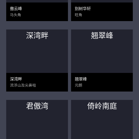
傲云峰
别树华轩
马头角
旺角
深湾畔
翘翠峰
深湾畔
翘翠峰
流浮山及尖鼻咀
元朗
君傲湾
倚岭南庭