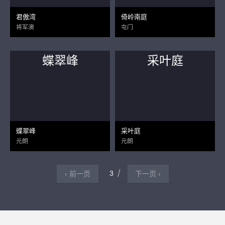
君傲湾
倚岭南庭
将军澳
屯门
蝶翠峰
采叶庭
蝶翠峰
采叶庭
元朗
元朗
3
‹ 前一页
下一页 ›