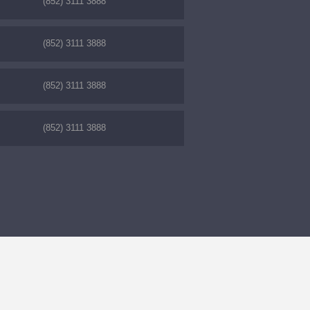
(852) 3111 3888
(852) 3111 3888
(852) 3111 3888
(852) 3111 3888