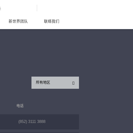
G
新世界团队
联络我们
所有地区
电话
(852) 3111 3888