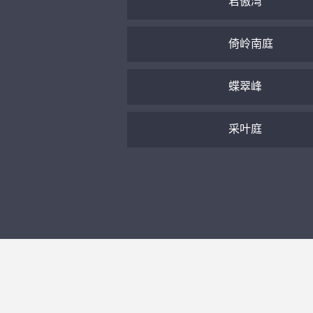
君傲湾
倚岭南庭
蝶翠峰
采叶庭