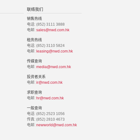
联络我们
销售热线
电话: (852) 3111 3888
电邮:
sales@nwd.com.hk
租务热线
电话: (852) 3110 5824
电邮:
leasing@nwd.com.hk
传媒查询
电邮:
media@nwd.com.hk
投资者关系
电邮:
ir@nwd.com.hk
求职查询
电邮:
hr@nwd.com.hk
一般查询
电话: (852) 2523 1056
传真: (852) 2810 4673
电邮:
newworld@nwd.com.hk