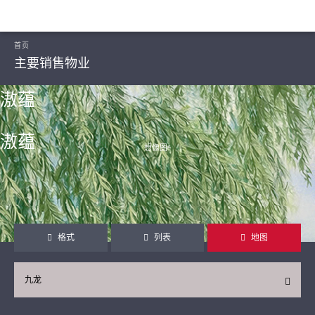
首页
主要销售物业
滶蕴
滶蕴
想像图ᴬ
继续
格式
列表
地图
九龙