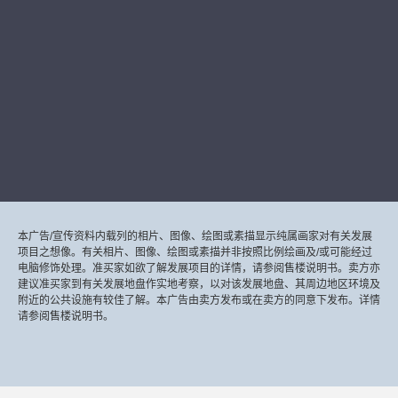
本广告/宣传资料内载列的相片、图像、绘图或素描显示纯属画家对有关发展
项目之想像。有关相片、图像、绘图或素描并非按照比例绘画及/或可能经过
电脑修饰处理。准买家如欲了解发展项目的详情，请参阅售楼说明书。卖方亦
建议准买家到有关发展地盘作实地考察，以对该发展地盘、其周边地区环境及
附近的公共设施有较佳了解。本广告由卖方发布或在卖方的同意下发布。详情
请参阅售楼说明书。