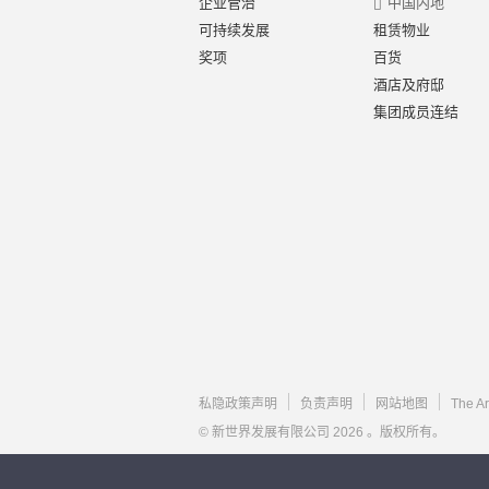
企业管治
中国内地
可持续发展
租赁物业
奖项
百货
酒店及府邸
集团成员连结
私隐政策声明
负责声明
网站地图
The A
© 新世界发展有限公司 2026 。版权所有。