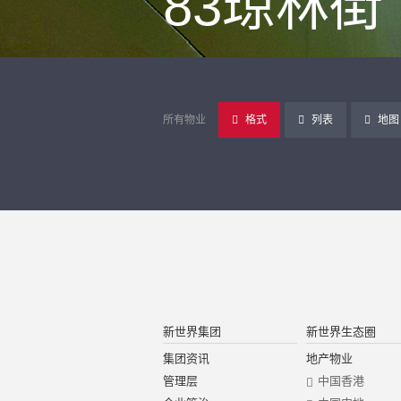
83琼林街
所有物业
格式
列表
地图
新世界集团
新世界生态圈
集团资讯
地产物业
管理层
中国香港