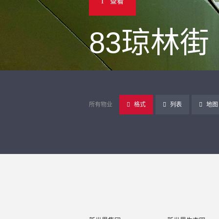
查看
83琼林街
所有物业
格式
列表
地图