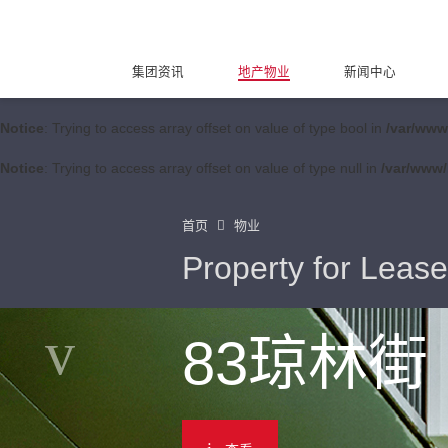
集团资讯
地产物业
新闻中心
Notice
: Trying to access array offset on value of type bool in
/var/www
Notice
: Trying to access array offset on value of type null in
/var/www/
首页
物业
Property for Lease
83琼林街