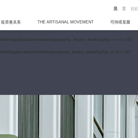
简
繁
EN
投资者关系
THE ARTISANAL MOVEMENT
可持续发展
/html/application/models/property_lease_model.php
on line
137
html/application/models/property_lease_model.php
on line
137