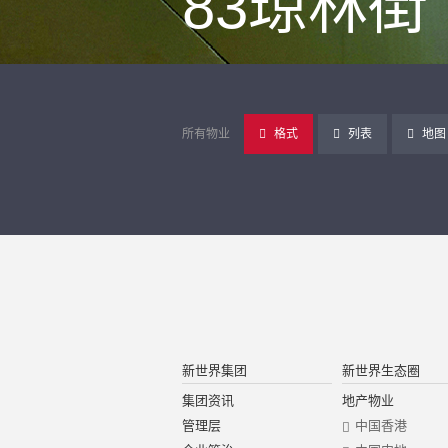
83琼林街
所有物业
格式
列表
地图
新世界集团
新世界生态圈
集团资讯
地产物业
管理层
中国香港