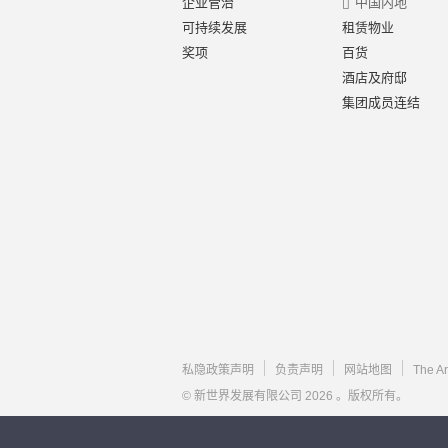
企业管治
中国内地
可持续发展
租赁物业
奖项
百货
酒店及府邸
集团成员连结
私隐政策声明
负责声明
网站地图
The A
© 新世界发展有限公司 2026 。版权所有。