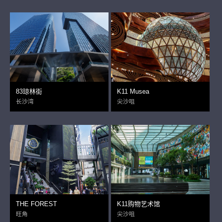
83琼林街
K11 Musea
长沙湾
尖沙咀
THE FOREST
K11购物艺术馆
旺角
尖沙咀