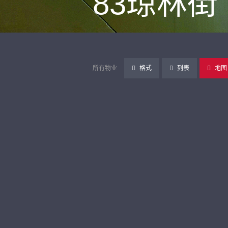
83琼林街
所有物业
格式
列表
地图