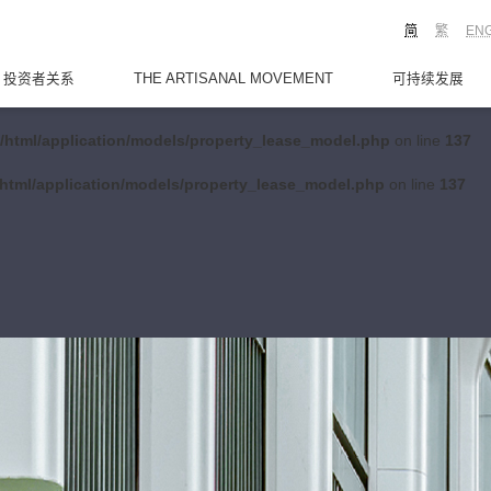
简
繁
EN
投资者关系
THE ARTISANAL MOVEMENT
可持续发展
/html/application/models/property_lease_model.php
on line
137
html/application/models/property_lease_model.php
on line
137