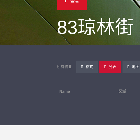
查看
83琼林街
所有物业
格式
列表
地图
Name
区域