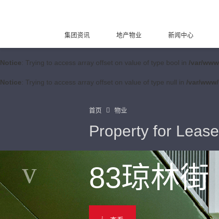
集团资讯
地产物业
新闻中心
Notice
: Trying to access array offset on value of type bool in
/var/www
Notice
: Trying to access array offset on value of type null in
/var/www/
首页
物业
Property for Lease
83琼林街