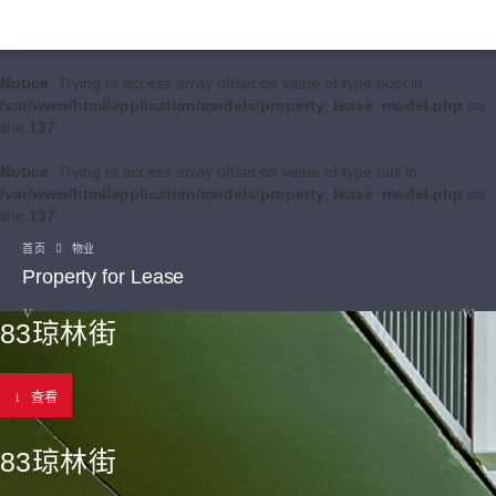
Notice
: Trying to access array offset on value of type bool in
/var/www/html/application/models/property_lease_model.php
on
line
137
Notice
: Trying to access array offset on value of type null in
/var/www/html/application/models/property_lease_model.php
on
line
137
首页
物业
Property for Lease
83琼林街
查看
83琼林街