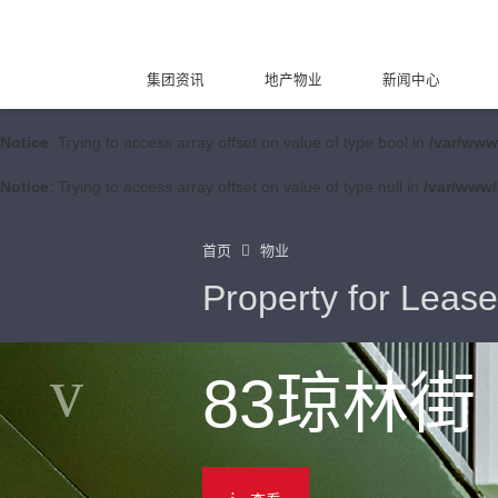
集团资讯
地产物业
新闻中心
Notice
: Trying to access array offset on value of type bool in
/var/www
Notice
: Trying to access array offset on value of type null in
/var/www/
首页
物业
Property for Lease
83琼林街