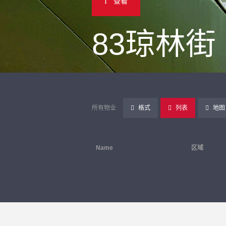
查看
83琼林街
所有物业
格式
列表
地图
Name
区域