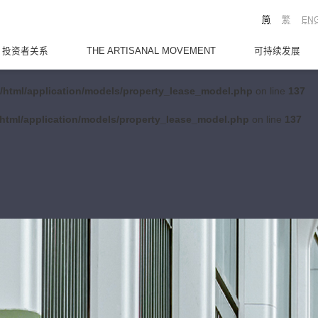
简
繁
EN
投资者关系
THE ARTISANAL MOVEMENT
可持续发展
/html/application/models/property_lease_model.php
on line
137
html/application/models/property_lease_model.php
on line
137