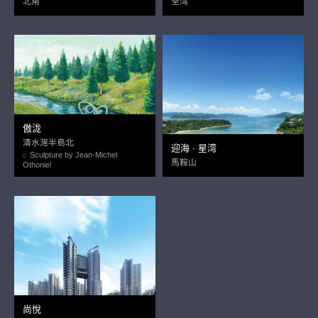
北角
荃湾
傲泷
清水灣半島北
迎海 ∙ 星湾
Sculpture by Jean-Michel
馬鞍山
Othoniel
尚悅