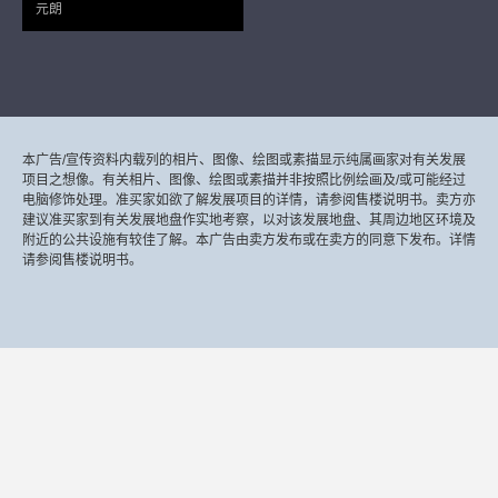
元朗
本广告/宣传资料内载列的相片、图像、绘图或素描显示纯属画家对有关发展
项目之想像。有关相片、图像、绘图或素描并非按照比例绘画及/或可能经过
电脑修饰处理。准买家如欲了解发展项目的详情，请参阅售楼说明书。卖方亦
建议准买家到有关发展地盘作实地考察，以对该发展地盘、其周边地区环境及
附近的公共设施有较佳了解。本广告由卖方发布或在卖方的同意下发布。详情
请参阅售楼说明书。