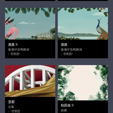
滶晨 II
滶晨
香港仔及鸭脷洲
香港仔及鸭脷洲
想像图ᴬ
想像图ᴬ
皇都
柏蔚森 II
北角
启德
¹想像图