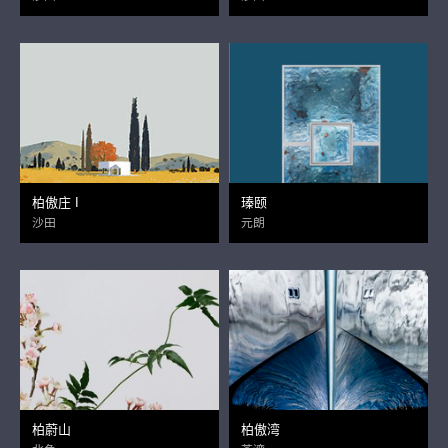
柏傲庄 I
瑧颐
沙田
元朗
柏蔚山
柏傲湾