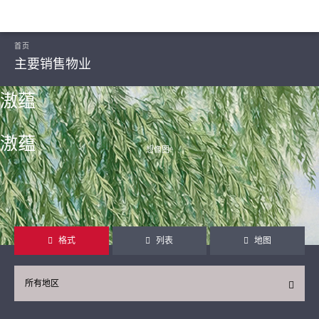
首页
主要销售物业
滶蕴
滶蕴
想像图ᴬ
继续
格式
列表
地图
所有地区