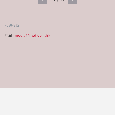
43
51
‹
›
传媒查询
电邮:
media@nwd.com.hk