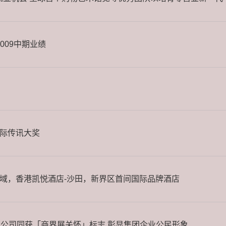
2009中期业绩
际传讯大奖
域，香港凯悦酒店-沙田，新界区首间国际品牌酒店
间公司同获「商界展关怀」标志 彰显集团企业公民形象