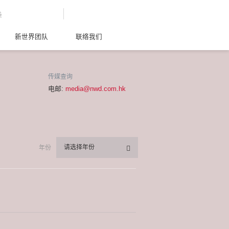
G
新世界团队
联络我们
传媒查询
电邮:
media@nwd.com.hk
请选择年份
年份