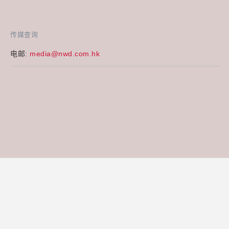
传媒查询
电邮:
media@nwd.com.hk