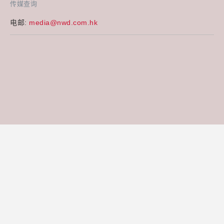
传媒查询
电邮:
media@nwd.com.hk