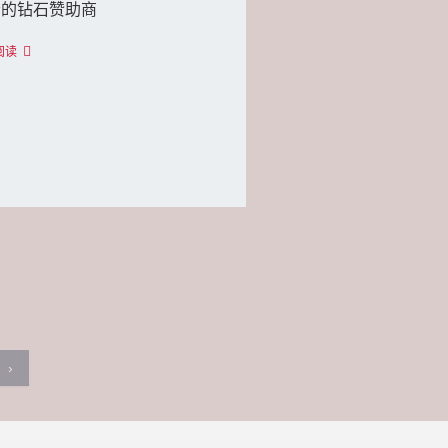
会的钻石赞助商
阅读
›