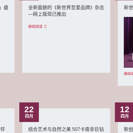
」盛
全新面貌的《新世界至爱品牌》杂志
新
—网上版现已推出
继续阅读
继续
22
12
四月
四月
毗邻
结合艺术与自然之美 507卡南非巨钻
新