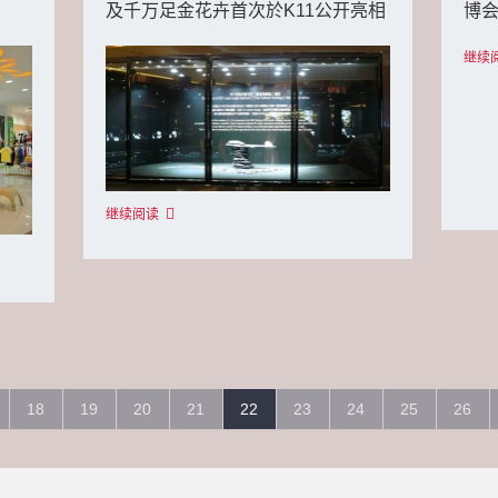
及千万足金花卉首次於K11公开亮相
博
继续
继续阅读
18
19
20
21
22
23
24
25
26