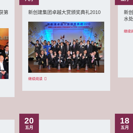
获第
新创建集团卓越大赏颁奖典礼2010
新
水
继续
继续阅读
20
18
五月
五月