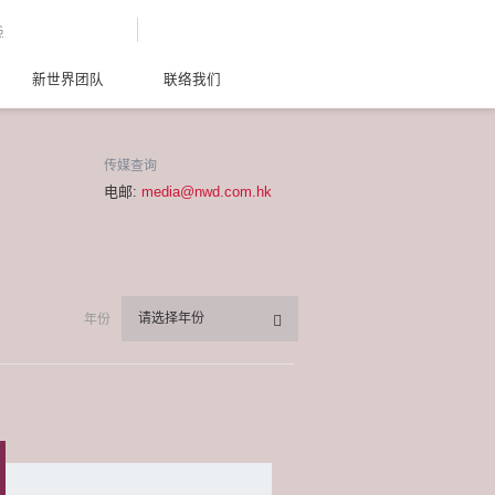
G
新世界团队
联络我们
传媒查询
电邮:
media@nwd.com.hk
请选择年份
年份