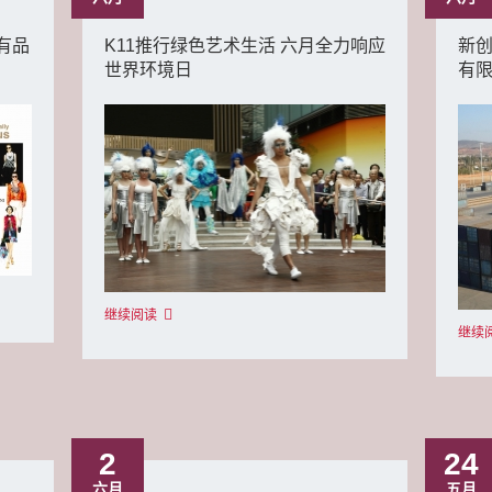
独有品
K11推行绿色艺术生活 六月全力响应
新
世界环境日
有
继续阅读
继续
2
24
六月
五月