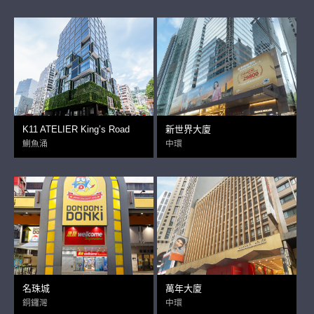
K11 ATELIER King’s Road
新世界大廈
鰂魚涌
中環
名珠城
萬年大廈
銅鑼灣
中環