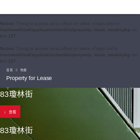
Notice
: Trying to access array offset on value of type bool in
/var/www/html/application/models/property_lease_model.php
on
line
137
Notice
: Trying to access array offset on value of type null in
/var/www/html/application/models/property_lease_model.php
on
line
137
首頁
物業
Property for Lease
83瓊林街
查看
83瓊林街