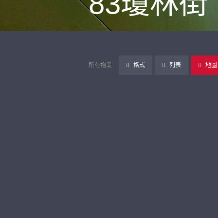
83瓊林街
所有物業
格式
列表
地圖