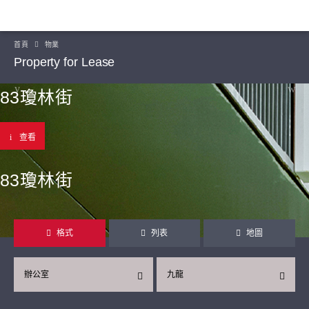
首頁
物業
Property for Lease
83瓊林街
查看
83瓊林街
格式
列表
地圖
辦公室
九龍